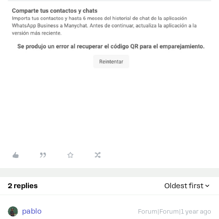
2 replies
Oldest first
pablo
Forum|Forum|1 year ago