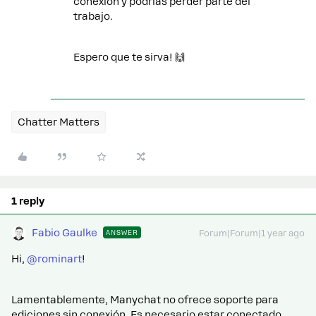
conexión y podrías perder parte del
trabajo.
Espero que te sirva! 🙌
Chatter Matters
1 reply
Fabio Gaulke
ANSWER
Forum|Forum|1 year ago
Hi, ​
@rominart
!
Lamentablemente, Manychat no ofrece soporte para
ediciones sin conexión. Es necesario estar conectado