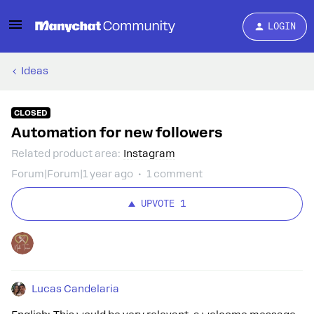
LOGIN
Ideas
CLOSED
Automation for new followers
Related product area
:
Instagram
Forum|Forum|1 year ago
1 comment
UPVOTE
1
Lucas Candelaria