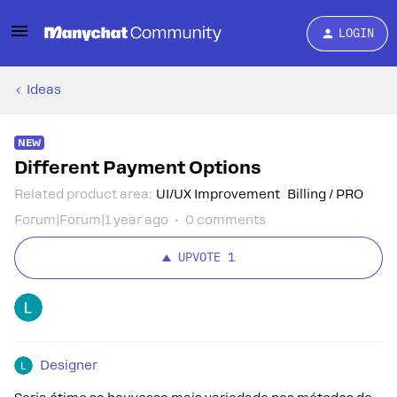
LOGIN
Ideas
NEW
Different Payment Options
Related product area
:
UI/UX Improvement
Billing / PRO
Forum|Forum|1 year ago
0 comments
UPVOTE
1
Designer