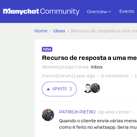
Events
Overview
Home
Ideas
Recurso de resposta a uma m
NEW
Recurso de resposta a uma m
Related product area
:
Inbox
Forum|Forum|1 year ago
0 comments
1
UPVOTE
2
PATRICK PIETRO
Up-and-comer
Quando o cliente envia várias mens
como é feito no whatsapp. Seria mui