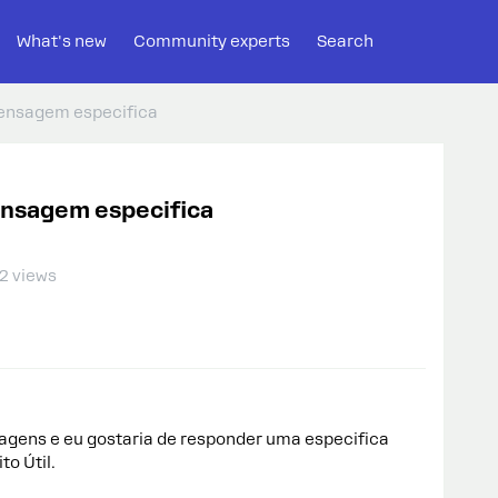
What's new
Community experts
Search
ensagem especifica
ensagem especifica
2 views
agens e eu gostaria de responder uma especifica
to Útil.