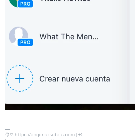
🧑‍💻 https://engimarketers.com | 📲