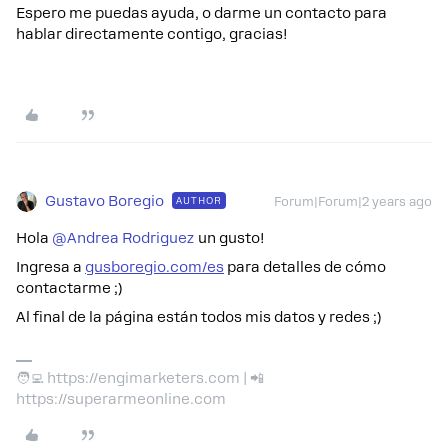
Espero me puedas ayuda, o darme un contacto para
hablar directamente contigo, gracias!
Gustavo Boregio
AUTHOR
Forum|Forum|2 years ago
Hola
@Andrea Rodriguez
un gusto!
Ingresa a
gusboregio.com/es
para detalles de cómo
contactarme ;)
Al final de la página están todos mis datos y redes ;)
🧑‍💻 https://engimarketers.com | 📲
https://superarmeonline.com